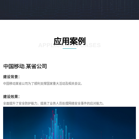
应用案例
APPLICATION CASES
中国移动.某省公司
建设背景：
中国移动某省公司为了顺利支撑国家重大活动及相关会议。
建设效果：
全面提升了安全防护能力，提高了业务人员处理网络安全事件的应对能力。