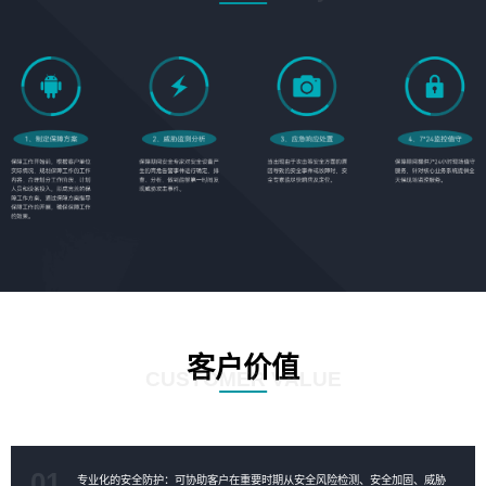
客户价值
CUSTOMER VALUE
01
专业化的安全防护：可协助客户在重要时期从安全风险检测、安全加固、威胁